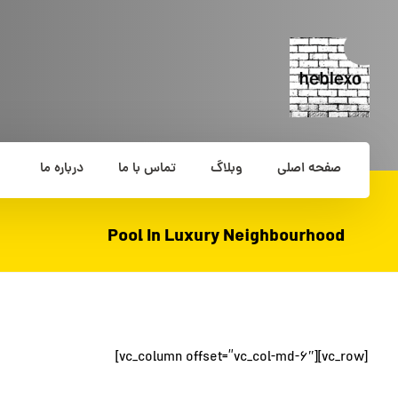
صفحه اصلی
وبلاگ
تماس با ما
درباره ما
Pool In Luxury Neighbourhood
[vc_row][vc_column offset=”vc_col-md-6″]