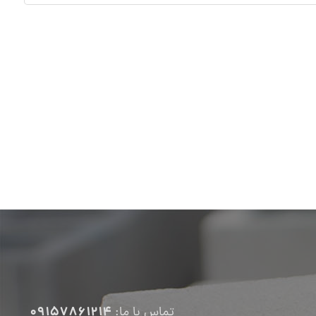
09157861214
تماس با ما: