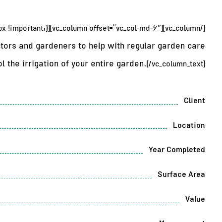
[/vc_column][vc_column offset=”vc_col-md-6″][vc_column_text css=”.vc_custom_1535739769504{margin-bottom: 40px !important;}”]
rs and gardeners to help with regular garden care.
 the irrigation of your entire garden.
[/vc_column_text]
Client
Location
Year Completed
Surface Area
Value