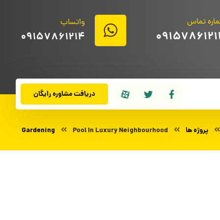
اره تماس
واتساپ
0915786121
09157861214
دریافت مشاوره رایگان
پروژه ها
Pool In Luxury Neighbourhood
Gardening