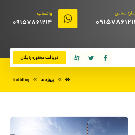
اره تماس
واتساپ
0915786121
09157861214
دریافت مشاوره رایگان
پروژه ها
building