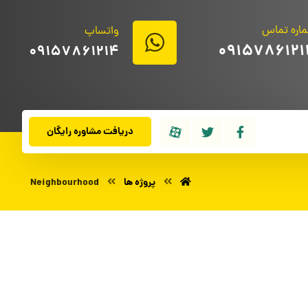
اره تماس
واتساپ
0915786121
09157861214
دریافت مشاوره رایگان
پروژه ها
Neighbourhood