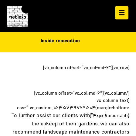
Inside renovation
[vc_row][vc_column offset=”vc_col-md-6″]
[/vc_column][vc_column offset=”vc_col-md-6″]
[vc_column_text
css=”.vc_custom_1535739769504{margin-bottom:
To further assist our clients with
40px !important;}”]
the upkeep of their gardens, we can also
recommend landscape maintenance contractors