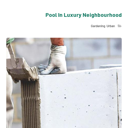
Pool In Luxury Neighbourhood
Gardening
,
Urban