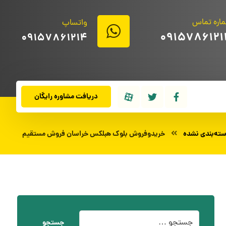
اره تماس
واتساپ
0915786121
09157861214
دریافت مشاوره رایگان
ته‌بندی نشده
خریدوفروش بلوک هبلکس خراسان فروش مستقیم
جستجو