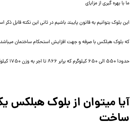
ما با بهره گیری از مزایای
این بلوک بتوانیم به قانون پایبند باشیم در ثانی این نکته قابل ذکر
که بلوک هبلکس با صرفه و جهت افزایش استحکام ساختمان میباشد و 1 متر مکعب بلوک هب
حدودا 550 الی 650 کیلوگرم که برابر 866 تا اجر به وزن 1750 کیلوگرم میباشد.
آیا میتوان از بلوک هبلکس ی
ساخت