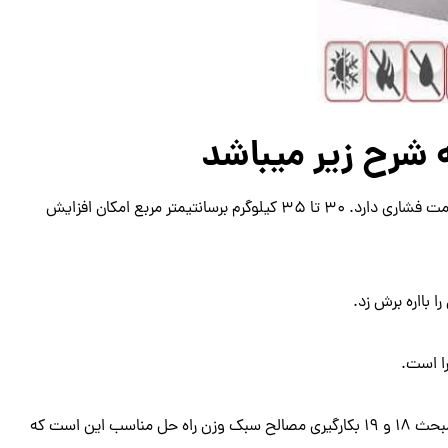
شرح زیر میباشد
وزن مخصوص:هر بلوک هبلکس حدودا 550 الی 650 کیلوگرم مقاومت فشاری دارد. 30 تا 35 کیلوگرم برسانتیمتر مربع امکان افزایش
 بااره برش زد.
ا است.
با توجه به آیین نامه جدید محاسبه ایمنی ساختمانها در برابر زلزله و مبحث ۱۸ و ۱۹ بکارگیری مصالح سبک وزن راه حل مناسب این است که