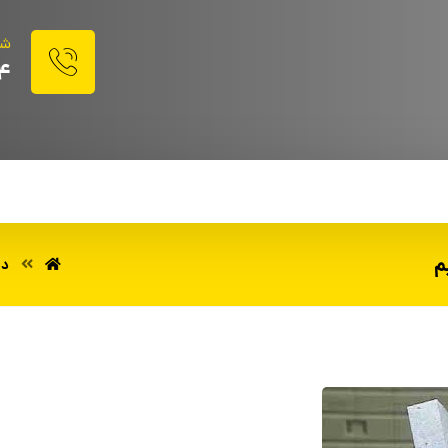
شم
4
م
دس