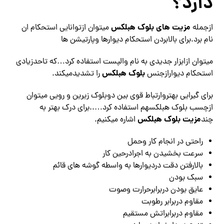
دارد؟
مزیت های بلوک هبلکس
ازجمله
میتوان ازتوانایی استحکام ان
نام برد.برای بالابردن استحکام دیوارها وپارتیشن ها
میتوان ازابزار جدیدی به نام والپست استفاده کرد…که تاحدزیادی
بلوک هبلکس
استحکام دیوارازجنس
را تشدیدمیکند.
برای گیرایی بهتروارتباط قوی بین دوبلوک زیرین و رویی میتوان
ازچسب بلوک هبلکسهم استفاده کرد…..برای درک بهتر به
مزیت بلوک هبلکس
چند
اشاره میکنیم.
راحتی در انجام کار وحمل
سرعت بخشیدن به اجرادرحین کار
بالارفتن دقت دردیوارها به واسطه گوشه های قائم
سبک بودن
عایق بودن دربرابرحرارت وصوت
مقاوم دربرابر رطوبت
مقاوم دربرابراتش مستقیم