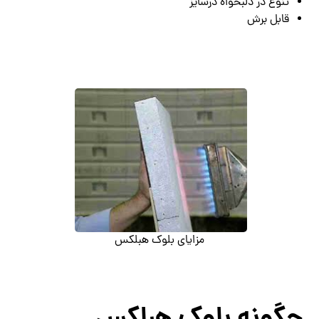
تنوع در دلبخواه درسایز
قابل برش
مزایای بلوک هبلکس