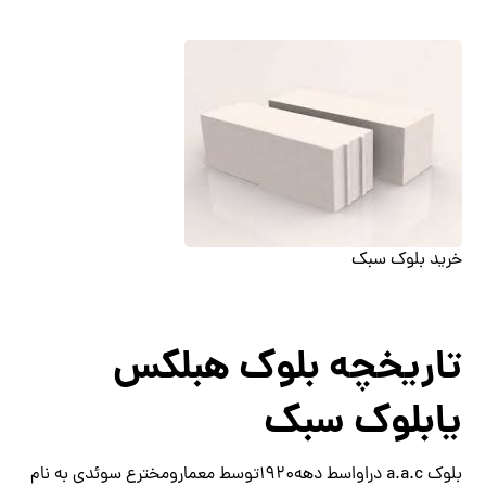
خرید بلوک سبک
تاریخچه بلوک هبلکس
یابلوک سبک
بلوک a.a.c دراواسط دهه1920توسط معمارومخترع سوئدی به نام