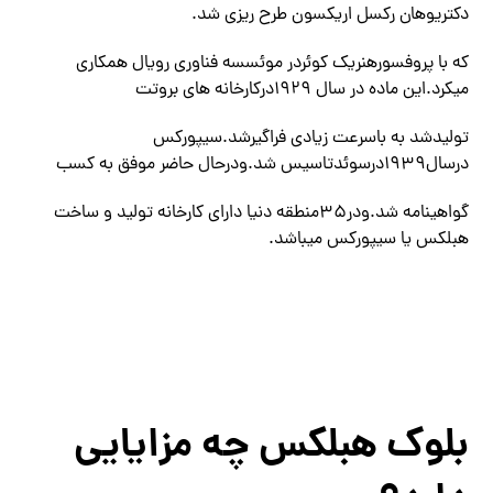
دکتریوهان رکسل اریکسون طرح ریزی شد.
که با پروفسورهنریک کوئردر موئسسه فناوری رویال همکاری
میکرد.این ماده در سال 1929درکارخانه های بروتت
تولیدشد به باسرعت زیادی فراگیرشد.سیپورکس
درسال1939درسوئدتاسیس شد.ودرحال حاضر موفق به کسب
گواهینامه شد.ودر35منطقه دنیا دارای کارخانه تولید و ساخت
هبلکس یا سیپورکس میباشد.
بلوک هبلکس چه مزایایی