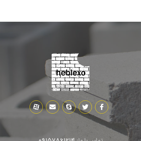
09157861214
تماس با ما: