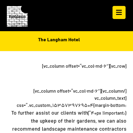
The Langham Hotel
[vc_row][vc_column offset=”vc_col-md-6″]
[/vc_column][vc_column offset=”vc_col-md-6″]
[vc_column_text
css=”.vc_custom_1535739769504{margin-bottom:
To further assist our clients with
40px !important;}”]
the upkeep of their gardens, we can also
recommend landscape maintenance contractors