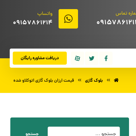
اره تماس
واتساپ
0915786121
09157861214
دریافت مشاوره رایگان
بلوک گازی
قیمت ارزان بلوک گازی اتوکلاو شده
جستجو