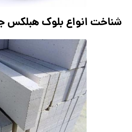
شناخت انواع بلوک هبلکس ج