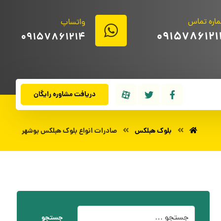
اره تماس
واتساپ
0915786121
09157861214
دریافت مشاوره رایگان
بلوک هبلکس
صادرات انواع بلوک هبلکس بوشهر
جستجو