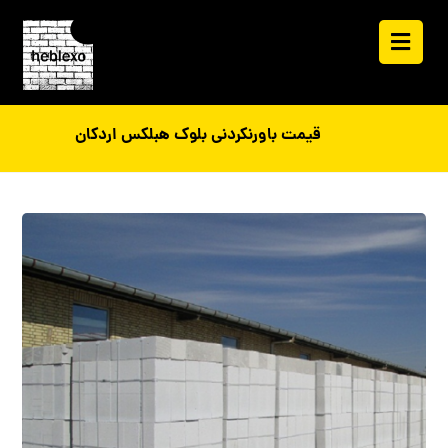
قیمت باورنکردنی بلوک هبلکس اردکان