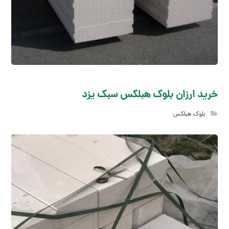
خرید ارزان بلوک هبلکس سبک یزد
بلوک هبلکس