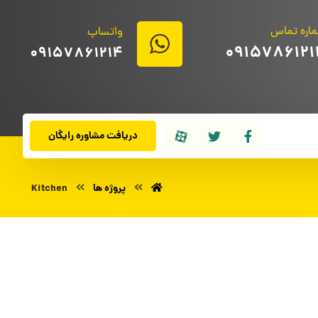
اره تماس
واتساپ
0915786121
09157861214
دریافت مشاوره رایگان
پروژه ها
Kitchen